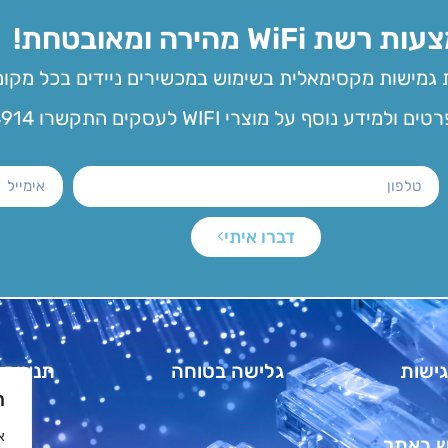
שת WiFi מהירה ומאובטחת!
גמישות מקסימאלית בשימוש במכשירים ניידים בכל מקום
ידע נוסף על מוצרי WIFI לעסקים התקשרו 4914*
דברו איתי
ישות
גלישה בטוחה
תנאים כל
ה
ש באתר
מדינ